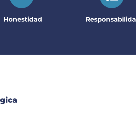
Honestidad
Responsabilid
égica