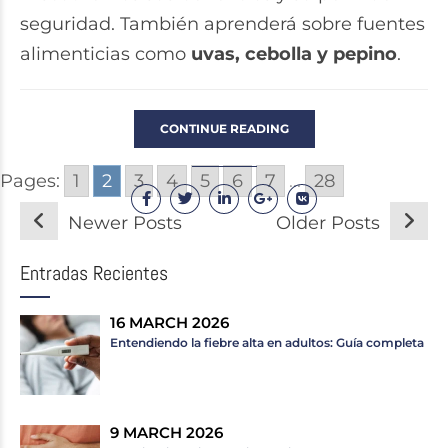
seguridad. También aprenderá sobre fuentes
alimenticias como
uvas, cebolla y pepino
.
CONTINUE READING
Pages:
1
2
3
4
5
6
7
...
28
Newer Posts
Older Posts
Entradas Recientes
16 MARCH 2026
Entendiendo la fiebre alta en adultos: Guía completa
9 MARCH 2026